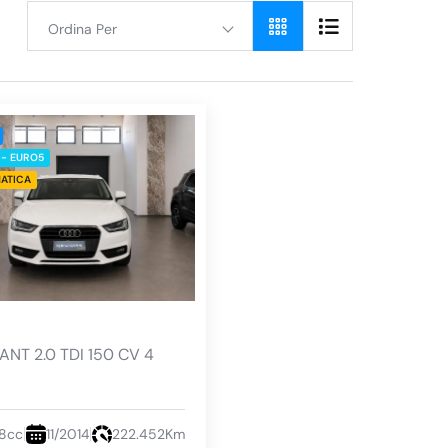
Ordina Per
 - EURO5
ATICA
I
ANT 2.0 TDI 150 CV 4
8cc
11/2014
222.452Km