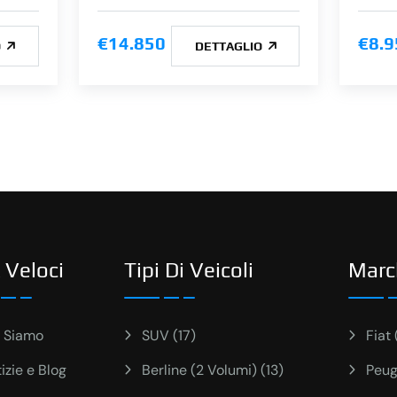
€14.850
€8.9
O
DETTAGLIO
 Veloci
Tipi Di Veicoli
Marc
 Siamo
SUV (17)
Fiat 
izie e Blog
Berline (2 Volumi) (13)
Peug