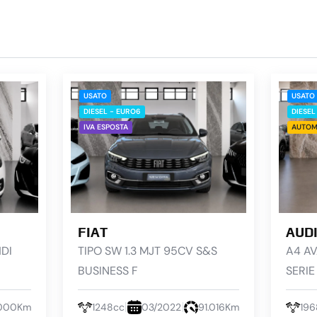
USATO
USATO
DIESEL - EURO6
DIESEL
IVA ESPOSTA
AUTOM
FIAT
AUD
DI
TIPO SW 1.3 MJT 95CV S&S
A4 AV
BUSINESS F
SERIE
.000Km
1248cc
03/2022
91.016Km
196