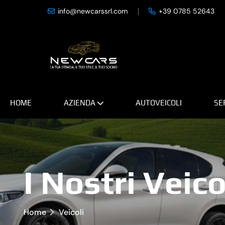
info@newcarssrl.com
+39 0785 52643
HOME
AZIENDA
AUTOVEICOLI
SE
I Nostri Veico
Home
Veicoli