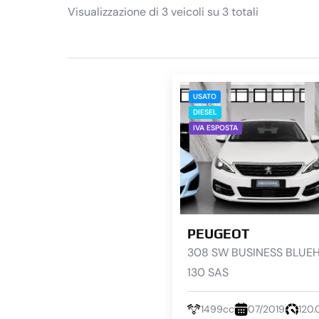
Visualizzazione di 3 veicoli su 3 totali
USATO
DIESEL
IVA ESPOSTA
PEUGEOT
308 SW BUSINESS BLUEH
130 SAS
1499cc
07/2019
120