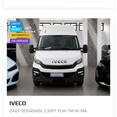
USATO
DIESEL
AUTOMATICA
IVA ESPOSTA
IVECO
DAILY 35S14SA8V 2.3HPT PLM-TM HI-MA