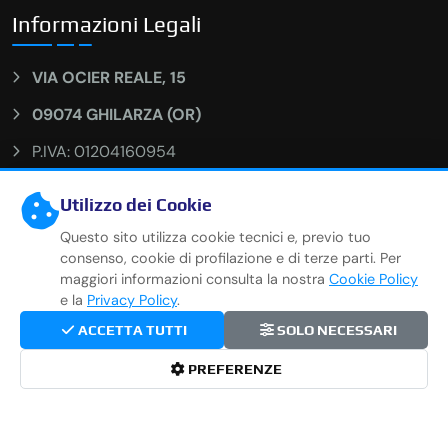
Informazioni Legali
VIA OCIER REALE, 15
09074 GHILARZA (OR)
P.IVA: 01204160954
Numero REA: OR-138553
Utilizzo dei Cookie
Capitale Sociale: 30.000 I.V.
Questo sito utilizza cookie tecnici e, previo tuo
consenso, cookie di profilazione e di terze parti. Per
PEC: newcarssrl@legalmail.it
maggiori informazioni consulta la nostra
Cookie Policy
CODICE SDI: KRRH6B9
e la
Privacy Policy
.
ACCETTA TUTTI
SOLO NECESSARI
PREFERENZE
Copyright
2026
NEW CARS SRL
. Tutti i diritti riservati. |
Privacy Policy
|
Cookie Policy
|
Gestisci Cookie
|
Siamo su
www.carpro.it