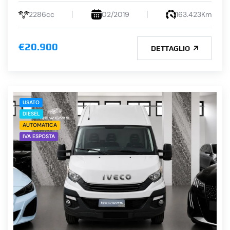
2286cc
02/2019
163.423Km
€20.900
DETTAGLIO
USATO
DIESEL
AUTOMATICA
IVA ESPOSTA