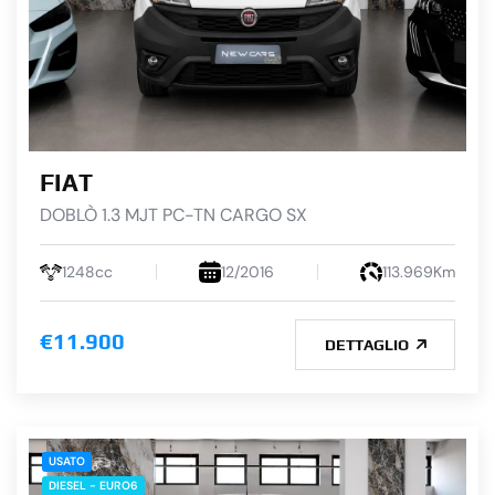
FIAT
DOBLÒ 1.3 MJT PC-TN CARGO SX
1248cc
12/2016
113.969Km
€11.900
DETTAGLIO
USATO
DIESEL - EURO6