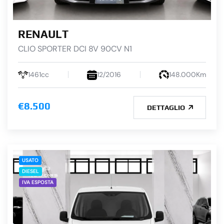
RENAULT
CLIO SPORTER DCI 8V 90CV N1
1461cc
12/2016
148.000Km
€8.500
DETTAGLIO
USATO
DIESEL
IVA ESPOSTA