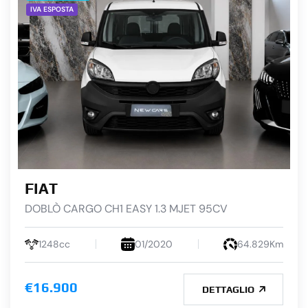
IVA ESPOSTA
FIAT
DOBLÒ CARGO CH1 EASY 1.3 MJET 95CV
1248cc
01/2020
64.829Km
€16.900
DETTAGLIO