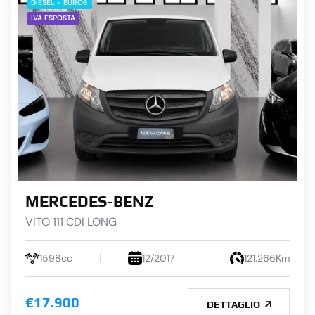
DIESEL - EURO6
IVA ESPOSTA
MERCEDES-BENZ
VITO 111 CDI LONG
1598cc
12/2017
121.266Km
€17.900
DETTAGLIO