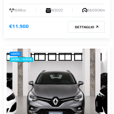
1598cc
11/2022
66.000Km
€11.900
DETTAGLIO
USATO
DIESEL - EURO6