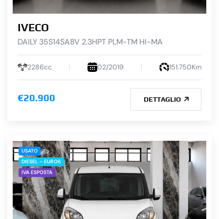
IVECO
DAILY 35S14SA8V 2.3HPT PLM-TM HI-MA
2286cc
02/2019
151.750Km
€20.900
DETTAGLIO
USATO
DIESEL - EURO6
IVA ESPOSTA