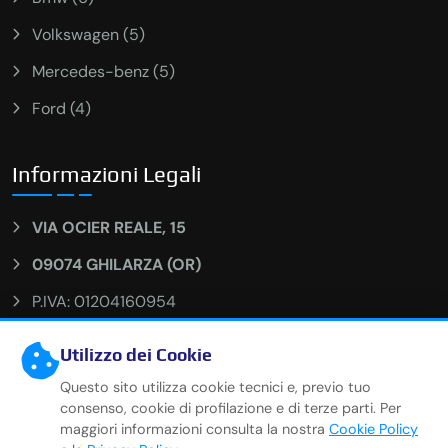
Volkswagen (5)
Mercedes-benz (5)
Ford (4)
Informazioni Legali
VIA OCIER REALE, 15
09074 GHILARZA (OR)
P.IVA: 01204160954
Numero REA: OR-138553
Utilizzo dei Cookie
Capitale Sociale: 30.000 I.V.
Questo sito utilizza cookie tecnici e, previo tuo
consenso, cookie di profilazione e di terze parti. Per
PEC: newcarssrl@legalmail.it
maggiori informazioni consulta la nostra
Cookie Policy