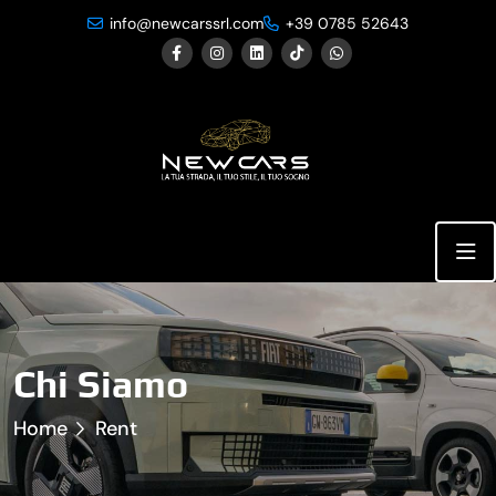
info@newcarssrl.com
+39 0785 52643
Chi Siamo
Home
Rent